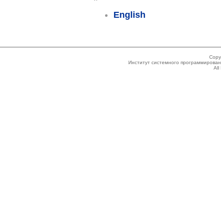
English
Copy
Институт системного программировани
All