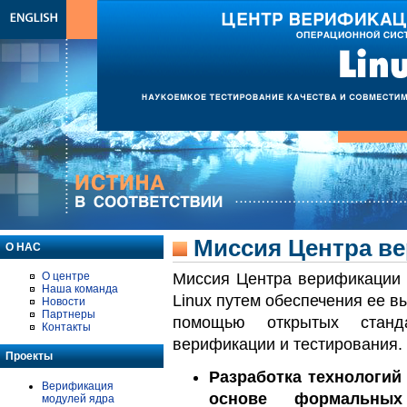
Миссия Центра ве
О НАС
Миссия Центра верификации 
О центре
Наша команда
Linux путем обеспечения ее в
Новости
Партнеры
помощью открытых станд
Контакты
верификации и тестирования.
Проекты
Разработка технологий
Верификация
основе формальных
модулей ядра