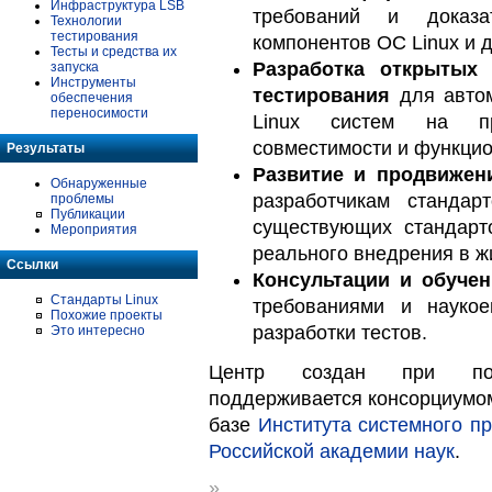
Инфраструктура LSB
требований и доказа
Технологии
тестирования
компонентов ОС Linux и д
Тесты и средства их
Разработка открытых
запуска
Инструменты
тестирования
для автом
обеспечения
переносимости
Linux систем на пр
совместимости и функцио
Результаты
Развитие и продвижен
Обнаруженные
разработчикам стандар
проблемы
Публикации
существующих стандарт
Мероприятия
реального внедрения в ж
Ссылки
Консультации и обучен
Стандарты Linux
требованиями и наукое
Похожие проекты
разработки тестов.
Это интересно
Центр создан при п
поддерживается консорциум
базе
Института системного п
Российской академии наук
.
»